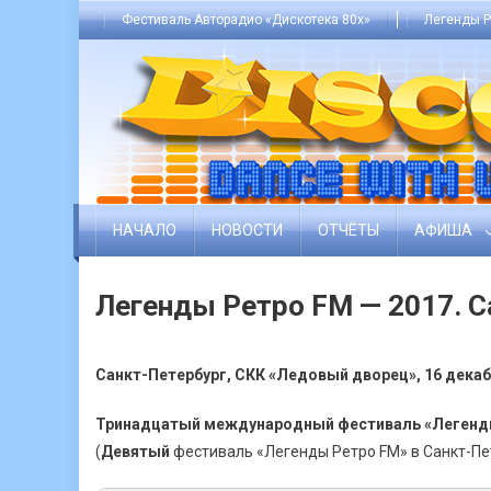
Skip
Фестиваль Авторадио «Дискотека 80х»
Легенды Р
to
content
НАЧАЛО
НОВОСТИ
ОТЧЁТЫ
АФИША
Легенды Ретро FM — 2017. С
Санкт-Петербург, СКК «Ледовый дворец», 16 декаб
Тринадцатый международный фестиваль «Легенд
(
Девятый
фестиваль «Легенды Ретро FM» в Санкт-Пе