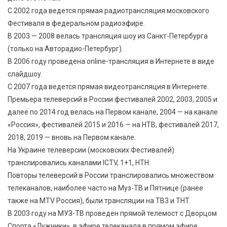
С 2002 года ведется прямая радиотрансляция московского
Фестиваля в федеральном радиоэфире.
В 2003 — 2008 велась трансляция шоу из Санкт-Петербурга
(только на Авторадио-Петербург).
В 2006 году проведена online-трансляция в Интернете в виде
слайдшоу.
С 2007 года ведется прямая видеотрансляция в Интернете.
Премьера телеверсий в России фестивалей 2002, 2003, 2005 и
далее по 2014 год велась на Первом канале, 2004 — на канале
«Россия», фестивалей 2015 и 2016 — на НТВ, фестивалей 2017,
2018, 2019 — вновь на Первом канале.
На Украине телеверсии (московских Фестивалей)
транслировались каналами ICTV, 1+1, НТН.
Повторы телеверсий в России транслировались множеством
телеканалов, наиболее часто на Муз-ТВ и Пятнице (ранее
также на MTV Россия), были трансляции на ТВ3 и ТНТ.
В 2003 году на МУЗ-ТВ проведен прямой телемост с Дворцом
Спорта «Лужники», в эфире телеканала в прямом эфире