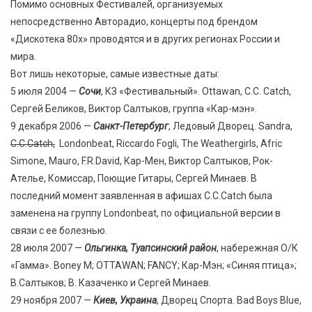
Помимо основных Фестивалей, организуемых
непосредственно Авторадио, концерты под брендом
«Дискотека 80х» проводятся и в других регионах России и
мира.
Вот лишь некоторые, самые известные даты:
5 июля 2004 —
Сочи
, КЗ «Фестивальный». Ottawan, C.C. Catch,
Сергей Беликов, Виктор Салтыков, группа «Кар-мэн».
9 декабря 2006 —
Санкт-Петербург
, Ледовый Дворец. Sandra,
C.C.Catch,
Londonbeat, Riccardo Fogli, The Weathergirls, Afric
Simone, Mauro, F.R.David, Кар-Мен, Виктор Салтыков, Рок-
Ателье, Комиссар, Поющие Гитары, Сергей Минаев. В
последний момент заявленная в афишах C.C.Catch была
заменена на группу Londonbeat, по официальной версии в
связи с ее болезнью.
28 июля 2007 —
Ольгинка, Туапсинский район
, набережная О/К
«Гамма». Boney M; OTTAWAN; FANCY; Кар-Мэн; «Синяя птица»;
В.Салтыков; В. Казаченко и Сергей Минаев.
29 ноября 2007 —
Киев, Украина
, Дворец Спорта. Bad Boys Blue,