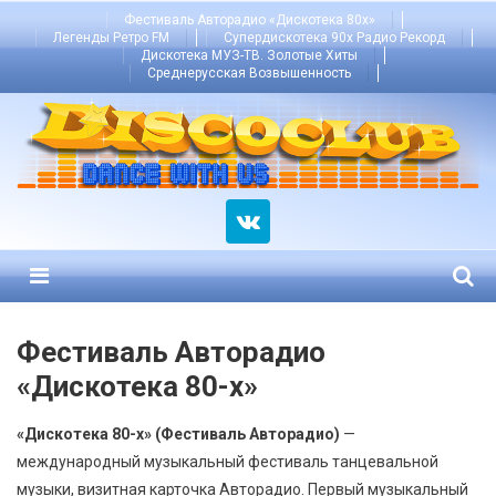
Skip
Фестиваль Авторадио «Дискотека 80х»
Легенды Ретро FM
Супердискотека 90х Радио Рекорд
to
Дискотека МУЗ-ТВ. Золотые Хиты
content
Среднерусская Возвышенность
Menu
Фестиваль Авторадио
«Дискотека 80-х»
«Дискотека 80-х» (Фестиваль Авторадио)
—
международный музыкальный фестиваль танцевальной
музыки, визитная карточка Авторадио. Первый музыкальный