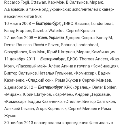
Riccardo Fogli, Ottawan, Кар-Мэн, В.Салтыков, Мираж,
А.Барыкин, а также ряд украинских исполнителей с кавер-
версиями хитов 80х.
10 марта 2008 —
Екатеринбург
, ДИВС. Baccara, Londonbeat,
Fancy, Eruption, Gazebo, Waterloo, Сергей Крылов.
27 ноября 2008 —
Киев, Украина
, Дворец Спорта. Boney M,
Demis Roussos, Ricchi e Poveri, Sabrina, Londonbeat,
Gipsygitanes, Кар-Мэн, Юрий Шатунов, Мираж, Комбинация.
11 декабря 2011 —
Екатеринбург
, ДИВС. Thomas Anders, «Кар-
Мэн», «Ласковый май», Алёна Апина и группа «Комбинация»,
Виктор Салтыков, Наталья Гулькина, «Комиссар», Вадим
Казаченко, «Сладкий сон», Рома Жуков и Сергей Минаев.
2 декабря 2012 —
Екатеринбург
, КРК «Уралец». Dieter Bohlen,
«Мираж», Юрий Шатунов, «Кар-Мэн», Андрей Державин,
«Комиссар», Вадим Казаченко, «Стелла», Виктор Салтыков,
Алексей Глызин, Игорь Корнелюк, Сергей Минаев и Рома
Жуков.
30 ноября 2013 планировался к проведению Фестиваль в