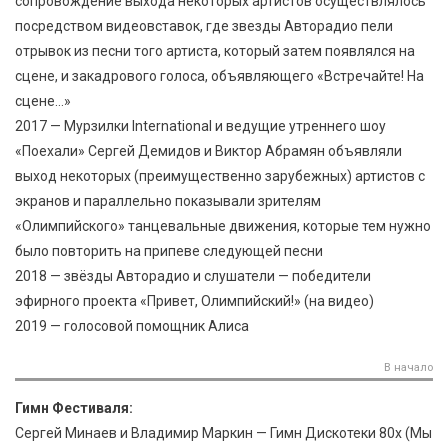
сопровождение выхода некоторых артистов осуществлялось
посредством видеовставок, где звезды Авторадио пели
отрывок из песни того артиста, который затем появлялся на
сцене, и закадрового голоса, объявляющего «Встречайте! На
сцене…»
2017 — Мурзилки International и ведущие утреннего шоу
«Поехали» Сергей Демидов и Виктор Абрамян объявляли
выход некоторых (преимущественно зарубежных) артистов с
экранов и параллельно показывали зрителям
«Олимпийского» танцевальные движения, которые тем нужно
было повторить на припеве следующей песни
2018 — звёзды Авторадио и слушатели — победители
эфирного проекта «Привет, Олимпийский!» (на видео)
2019 — голосовой помощник Алиса
В начало
Гимн Фестиваля:
Сергей Минаев и Владимир Маркин — Гимн Дискотеки 80х (Мы