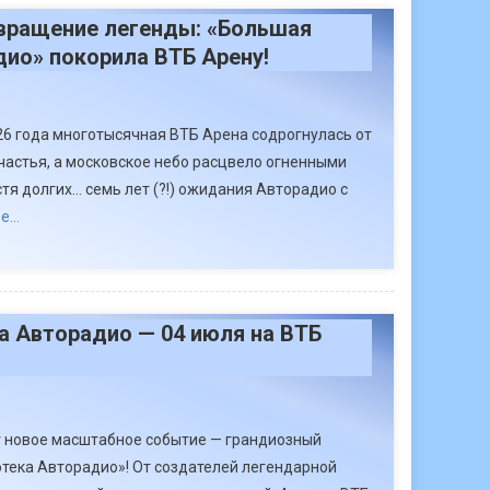
вращение легенды: «Большая
ио» покорила ВТБ Арену!
026 года многотысячная ВТБ Арена содрогнулась от
астья, а московское небо расцвело огненными
тя долгих… семь лет (?!) ожидания Авторадио с
е…
 Авторадио — 04 июля на ВТБ
т новое масштабное событие — грандиозный
тека Авторадио»! От создателей легендарной