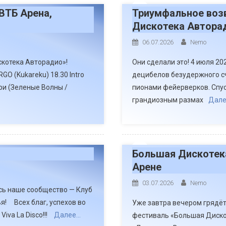
ВТБ Арена,
Триумфальное воз
Дискотека Авторад
06.07.2026
Nemo
скотека Авторадио»!
Они сделали это! 4 июля 2
GO (Kukareku) 18.30 Intro
децибелов безудержного сч
рри (Зеленые Волны /
пионами фейерверков. Спус
грандиозным размах
Дале
Большая Дискотека
Арене
03.07.2026
Nemo
ось наше сообщество — Клуб
я! Всех благ, успехов во
Уже завтра вечером грядё
iva La Disco!!!
Далее…
фестиваль «Большая Диско