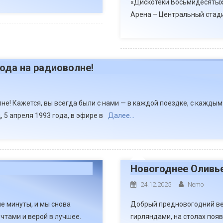
«Дискотеки Восьмидесятых
Арена – Центральный стади
ода на радиоволне!
не! Кажется, вы всегда были с нами — в каждой поездке, с каждым
, 5 апреля 1993 года, в эфире в
Далее…
Новогоднее Оливье
24.12.2025
Nemo
е минуты, и мы снова
Добрый предновогодний ве
чтами и верой в лучшее.
гирляндами, на столах появ