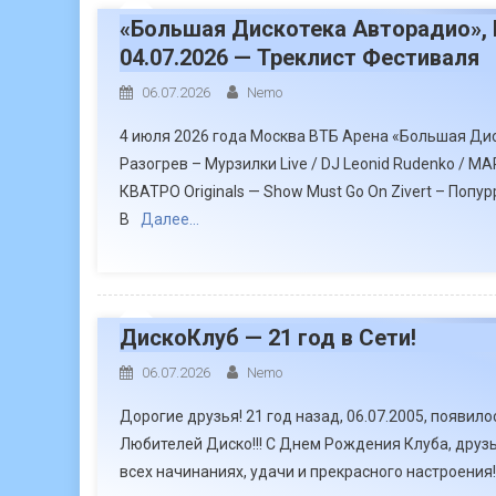
«Большая Дискотека Авторадио», 
04.07.2026 — Треклист Фестиваля
06.07.2026
Nemo
4 июля 2026 года Москва ВТБ Арена «Большая Ди
Разогрев – Мурзилки Live / DJ Leonid Rudenko / MAR
КВАТРО Originals — Show Must Go On Zivert – Попу
B
Далее…
ДискоКлуб — 21 год в Сети!
06.07.2026
Nemo
Дорогие друзья! 21 год назад, 06.07.2005, появил
Любителей Диско!!! С Днем Рождения Клуба, друзь
всех начинаниях, удачи и прекрасного настроения! V