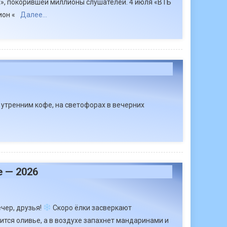
», покорившей миллионы слушателей. 4 июля «ВТБ
он «
Далее…
 утренним кофе, на светофорах в вечерних
 — 2026
чер, друзья!
Скоро ёлки засверкают
ится оливье, а в воздухе запахнет мандаринами и