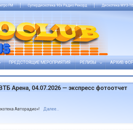
етро FM
Супердискотека 90х Радио Рекорд
Дискотека МУЗ-ТВ
ПРЕДСТОЯЩИЕ МЕРОПРИЯТИЯ
РЕЛИЗЫ
АРХИВ ФО
ТБ Арена, 04.07.2026 — экспресс фотоотчет
скотека Авторадио»!
Далее…