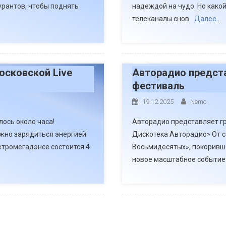
урантов, чтобы поднять
надеждой на чудо. Но какой
телеканалы снов
Далее…
осковской Live
Авторадио предст
фестиваль
19.12.2025
Nemo
ось около часа!
Авторадио представляет г
ужно зарядиться энергией
Дискотека Авторадио» От 
етромегадэнсе состоится 4
Восьмидесятых», покоривш
новое масштабное событие