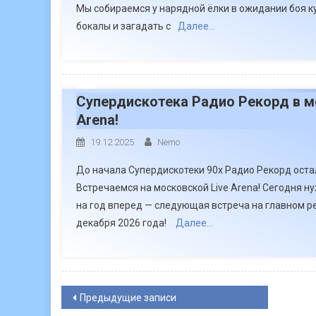
Мы собираемся у нарядной ёлки в ожидании боя к
бокалы и загадать с
Далее…
Супердискотека Радио Рекорд в м
Arena!
19.12.2025
Nemo
До начала Супердискотеки 90х Радио Рекорд остал
Встречаемся на московской Live Arena! Сегодня н
на год вперед — следующая встреча на главном р
декабря 2026 года!
Далее…
Навигация
Предыдущие записи