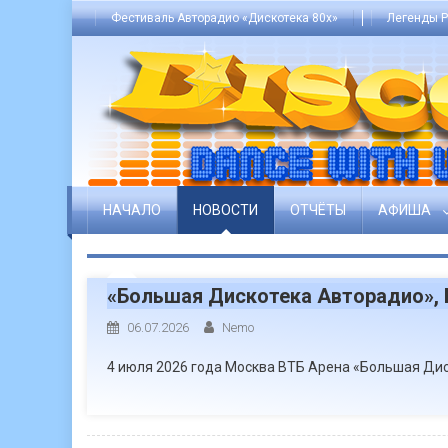
Skip
Фестиваль Авторадио «Дискотека 80х»
Легенды Р
to
content
НАЧАЛО
НОВОСТИ
ОТЧЁТЫ
АФИША
«Большая Дискотека Авторадио», В
06.07.2026
Nemo
4 июля 2026 года Москва ВТБ Арена «Большая Ди