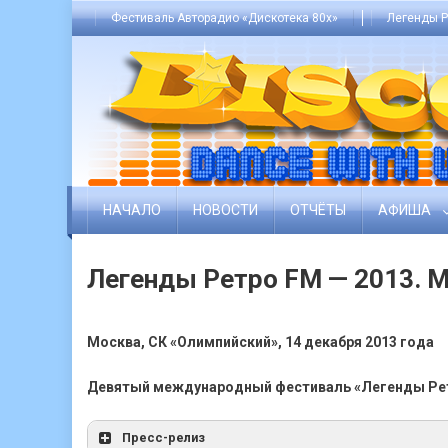
Skip
Фестиваль Авторадио «Дискотека 80х»
Легенды Р
to
content
НАЧАЛО
НОВОСТИ
ОТЧЁТЫ
АФИША
Легенды Ретро FM — 2013. 
Москва, СК «Олимпийский», 14 декабря 2013 года
Девятый международный фестиваль «Легенды Ре
Пресс-релиз