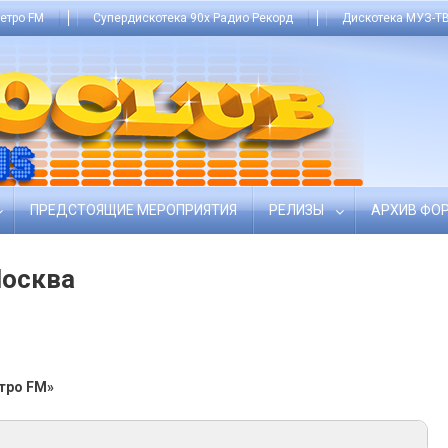
етро FM
Супердискотека 90х Радио Рекорд
Дискотека МУЗ-ТВ
ПРЕДСТОЯЩИЕ МЕРОПРИЯТИЯ
РЕЛИЗЫ
АРХИВ ФО
Москва
тро FM»