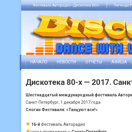
Skip
Фестиваль Авторадио «Дискотека 80х»
Легенды Р
to
content
НАЧАЛО
НОВОСТИ
ОТЧЁТЫ
АФИША
Дискотека 80-х — 2017. Сан
Шестнадцатый международный фестиваль Авторад
Санкт-Петербург, 1 декабря 2017 года
Слоган Фестиваля: «Танцуют все!»
16-й
Фестиваль Авторадио
город проведения —
Санкт-Петербург