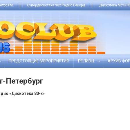
етро FM
Супердискотека 90х Радио Рекорд
Дискотека МУЗ-ТВ
ПРЕДСТОЯЩИЕ МЕРОПРИЯТИЯ
РЕЛИЗЫ
АРХИВ ФО
кт-Петербург
ио «Дискотека 80-х»