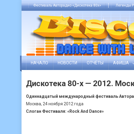
Skip
Фестиваль Авторадио «Дискотека 80х»
Легенды Р
to
content
НАЧАЛО
НОВОСТИ
ОТЧЁТЫ
АФИША
Дискотека 80-х — 2012. Мос
Одиннадцатый международный фестиваль Авторад
Москва, 24 ноября 2012 года
Слоган Фестиваля: «Rock And Dance»