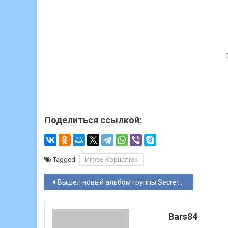
Поделиться ссылкой:
Tagged
Игорь Корнелюк
Навигация
Вышел новый альбом группы Secret Service «Secret Mission»
по
Bars84
записям