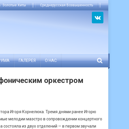
. Золотые Хиты
Среднерусская Возвышенность
РУМА
ГАЛЕРЕЯ
О НАС
мфоническим оркестром
итора Игоря Корнелюка. Тремя днями ранее Игорю
бимые мелодии маэстро в сопровождении концертного
а состояла из двух отделений — в первом звучали