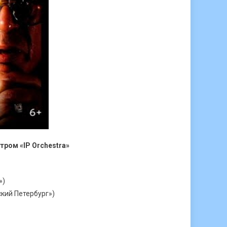
ром «IP Orchestra»
»)
ский Петербург»)