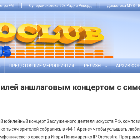
етро FM
Супердискотека 90х Радио Рекорд
Дискотека МУЗ-ТВ
ПРЕДСТОЯЩИЕ МЕРОПРИЯТИЯ
РЕЛИЗЫ
АРХИВ ФО
билей аншлаговым концертом с си
й юбилейный концерт Заслуженного деятеля искусств РФ, композ
олько тысяч зрителей собрались в «М-1 Арене» чтобы услышать лю
имфонического оркестра Игоря Пономаренко IP Orchestra. Программ