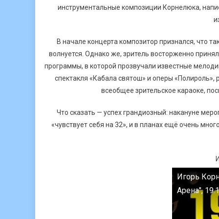
инструментальные композиции Корнелюка, напис
и
В начале концерта композитор признался, что так
волнуется. Однако же, зритель восторженно приня
программы, в которой прозвучали известные мелодии
спектакля «Кабала cвятош» и оперы «Полироль», р
всеобщее зрительское караоке, пос
Что сказать — успех грандиозный: накануне меро
«чувствует себя на 32», и в планах ещё очень мн
Игорь Корн
Арена", 19.