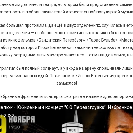
анные им для кино и театра, во втором были представлены самые
звестность и любовь слушателей отечественной популярной музык
ая большая программа, да ещё в двух отделениях, случилась в его
л оба отделения — особенно много позитивных откликов было впос
 из кинофильмов «Бандитский Петербург», «Тарас Бульба», «Масте
аботу над которой Игорь Евгеньевич закончил несколько лет назад
кольку эстрадные хиты маэстро знают все — от мала до велика, и 
приятия был полный солд-аут, а у входа на арену спрашивали лишн
ого нереализованных идей. Пожелаем же Игорю Евгеньевичу крепко
замыслов!
Избранные фрагменты концерта смотрите в нашем видеорепортаже
елюк - Юбилейный концерт "6.0 Перезагрузка". Избранное 
11.2022