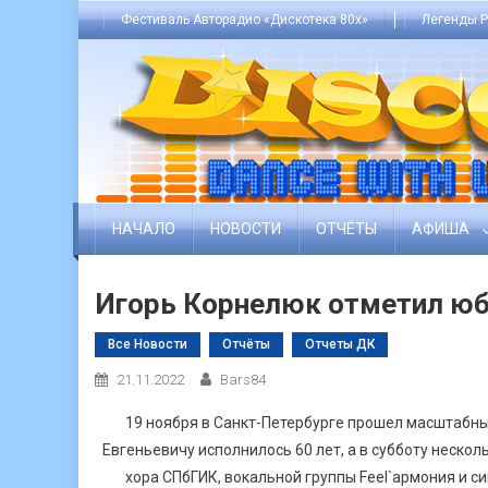
Skip
Фестиваль Авторадио «Дискотека 80х»
Легенды Р
to
content
НАЧАЛО
НОВОСТИ
ОТЧЁТЫ
АФИША
Игорь Корнелюк отметил ю
Все Новости
Отчёты
Отчеты ДК
21.11.2022
Bars84
19 ноября в Санкт-Петербурге прошел масштабны
Евгеньевичу исполнилось 60 лет, а в субботу неск
хора СПбГИК, вокальной группы Feel`армония и с