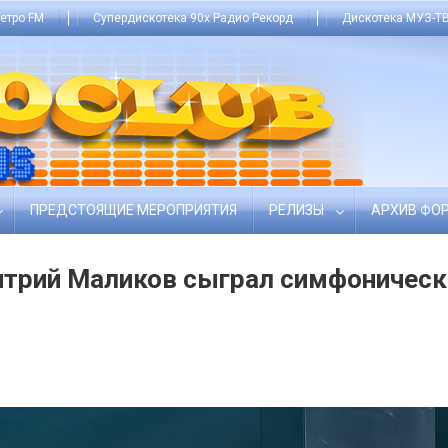
етро FM
Супердискотека 90х Радио Рекорд
Дискотека МУЗ-ТВ
ПРЕДСТОЯЩИЕ МЕРОПРИЯТИЯ
РЕЛИЗЫ
АРХИВ ФО
итрий Маликов сыграл симфонически