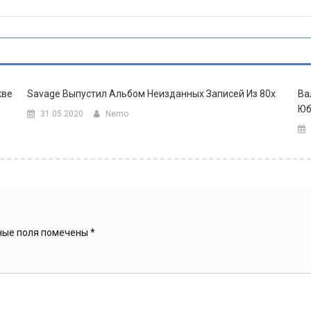
кве
Savage Выпустил Альбом Неизданных Записей Из 80х
Ва
Юб
31.05.2020
Nemo
ные поля помечены
*