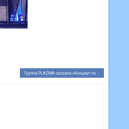
Группа PLAZMA сыграла «Концерт по заявкам» в клубе 16 Тонн