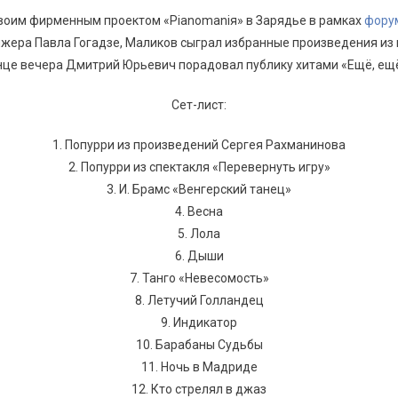
своим фирменным проектом «Pianomaniя» в Зарядье в рамках
фору
ижера Павла Гогадзе, Маликов сыграл избранные произведения из
онце вечера Дмитрий Юрьевич порадовал публику хитами «Ещё, ещё
Сет-лист:
1. Попурри из произведений Сергея Рахманинова
2. Попурри из спектакля «Перевернуть игру»
3. И. Брамс «Венгерский танец»
4. Весна
5. Лола
6. Дыши
7. Танго «Невесомость»
8. Летучий Голландец
9. Индикатор
10. Барабаны Судьбы
11. Ночь в Мадриде
12. Кто стрелял в джаз