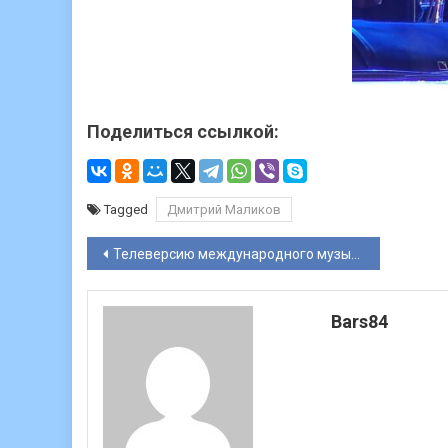
Поделиться ссылкой:
Tagged
Дмитрий Маликов
Навигация
Телеверсию международного музыкального фестиваля DREAM FEST покажет НТВ
по
Bars84
записям