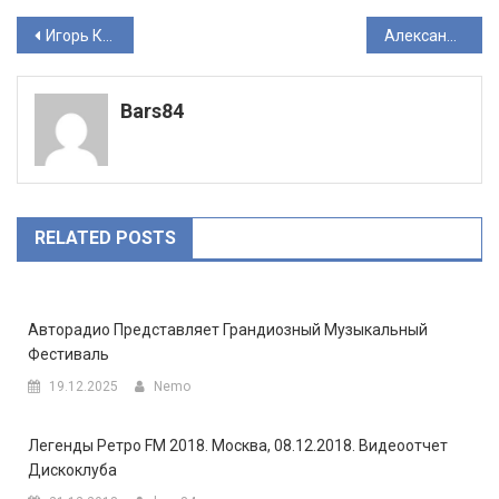
Навигация
Игорь Корнелюк отметил юбилей аншлаговым концертом с симфоническим оркестром
Александр Варин
по
Bars84
записям
RELATED POSTS
Авторадио Представляет Грандиозный Музыкальный
Фестиваль
19.12.2025
Nemo
Легенды Ретро FM 2018. Москва, 08.12.2018. Видеоотчет
Дискоклуба