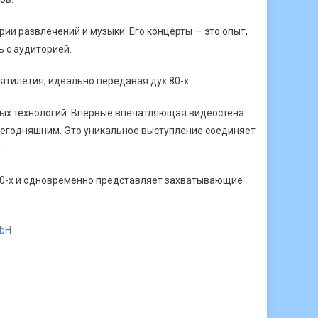
и развлечений и музыки. Его концерты — это опыт,
 с аудиторией.
сятилетия, идеально передавая дух 80-х.
ных технологий. Впервые впечатляющая видеостена
 сегодняшним. Это уникальное выступление соединяет
.
80-х и одновременно представляет захватывающие
mbH