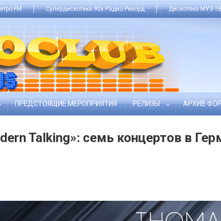
етро FM
Супердискотека 90х Радио Рекорд
Дискотека МУЗ-ТВ
ПРЕДСТОЯЩИЕ МЕРОПРИЯТИЯ
РЕЛИЗЫ
АРХИВ ФО
dern Talking»: семь концертов в Гер