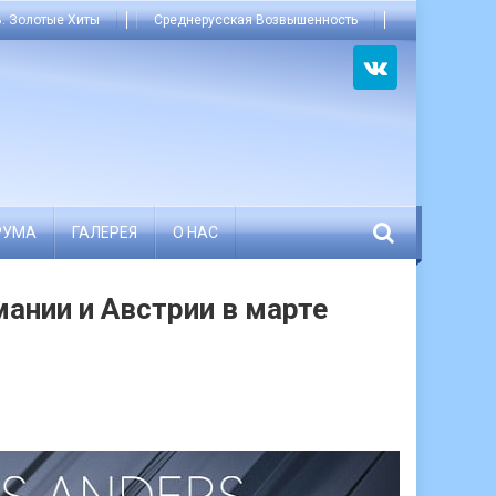
. Золотые Хиты
Среднерусская Возвышенность
РУМА
ГАЛЕРЕЯ
О НАС
мании и Австрии в марте