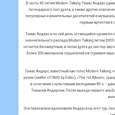
В честь 40-летия Modern Talking Томас Андерс уди
легендарного поп-дуэта, а также другие классич
популярных и влиятельных десятилетий в музыкальн
первым артистом в с
Томас Андерс и по сей день остающийся одним из са
окончательного распада Modern Talking летом 2003 
остаётся бессмертным, и песни дуэта до сих пор зву
более 300 миллионов слушателей на стриминговых
Томас Андерс, известный как голос Modern Talking
релиз (лейбл «STARS by Edel»), «The 1st Album», ср
в сочетании с культовыми мелодиями 80-х – дан
Томасом Андерсом. После выхода первого альбом
вкл
Эти перезаписи вдохновили Андерса на этот тур, пос
со