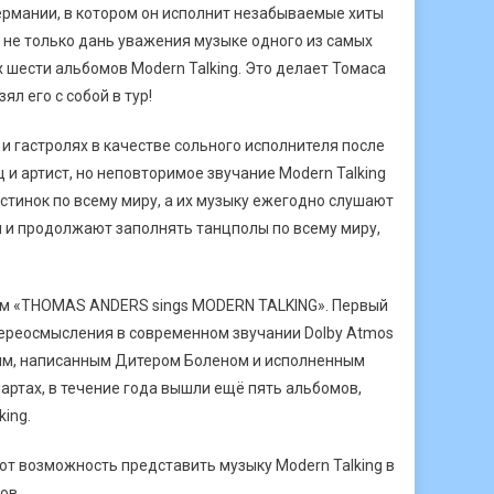
Германии, в котором он исполнит незабываемые хиты
 не только дань уважения музыке одного из самых
 шести альбомов Modern Talking. Это делает Томаса
л его с собой в тур!
 ​​гастролях в качестве сольного исполнителя после
 и артист, но неповторимое звучание Modern Talking
астинок по всему миру, а их музыку ежегодно слушают
 и продолжают заполнять танцполы по всему миру,
нием «THOMAS ANDERS sings MODERN TALKING». Первый
и переосмысления в современном звучании Dolby Atmos
сням, написанным Дитером Боленом и исполненным
артах, в течение года вышли ещё пять альбомов,
ing.
ают возможность представить музыку Modern Talking в
ов.