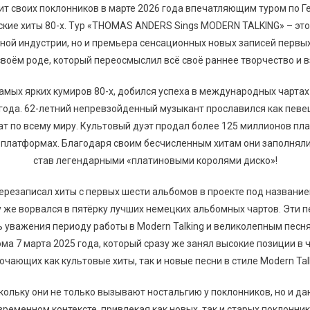
вит своих поклонников в марте 2026 года впечатляющим туром по 
еские хиты 80-х. Тур «THOMAS ANDERS Sings MODERN TALKING» – это
ой индустрии, но и премьера сенсационных новых записей первых
воём роде, который переосмыслил всё своё раннее творчество и взя
мых ярких кумиров 80-х, добился успеха в международных чартах и
года. 62-летний непревзойденный музыкант прославился как певец
чат по всему миру. Культовый дуэт продал более 125 миллионов пл
 платформах. Благодаря своим бесчисленным хитам они заполняли
став легендарными «платиновыми королями диско»!
, перезаписал хиты с первых шести альбомов в проекте под назва
азу же ворвался в пятёрку лучших немецких альбомных чартов. Эт
ь уважения периоду работы в Modern Talking и великолепным пе
а 7 марта 2025 года, который сразу же занял высокие позиции в ч
ючающих как культовые хиты, так и новые песни в стиле Modern Talk
кольку они не только вызывают ностальгию у поклонников, но и д
временном контексте, привлекая как новых, так и старых поклонник