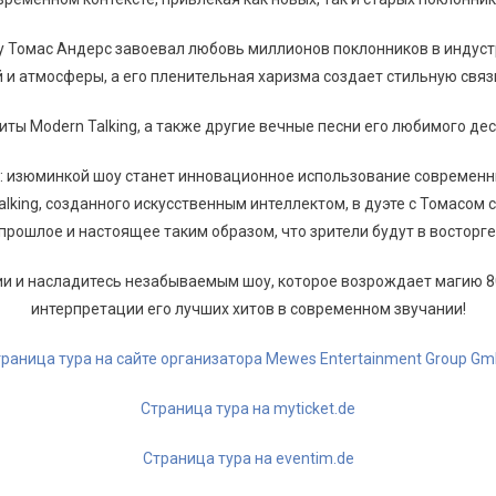
 Томас Андерс завоевал любовь миллионов поклонников в индустри
 и атмосферы, а его пленительная харизма создает стильную связь
хиты Modern Talking, а также другие вечные песни его любимого де
: изюминкой шоу станет инновационное использование современ
alking, созданного искусственным интеллектом, в дуэте с Томасом
прошлое и настоящее таким образом, что зрители будут в восторге
нии и насладитесь незабываемым шоу, которое возрождает магию 
интерпретации его лучших хитов в современном звучании!
раница тура на сайте организатора Mewes Entertainment Group G
Страница тура на myticket.de
Страница тура на eventim.de