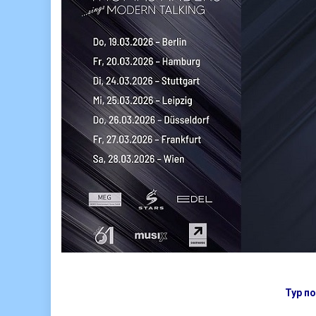
Тур п