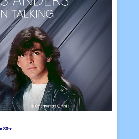
 80-е!