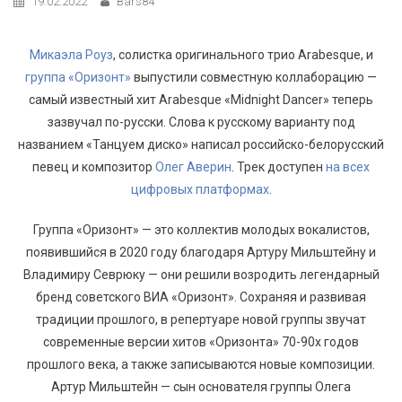
19.02.2022
Bars84
Микаэла Роуз
, солистка оригинального трио Arabesque, и
группа «Оризонт»
выпустили совместную коллаборацию —
самый известный хит Arabesque «Midnight Dancer» теперь
зазвучал по-русски. Слова к русскому варианту под
названием «Танцуем диско» написал российско-белорусский
певец и композитор
Олег Аверин
. Трек доступен
на всех
цифровых платформах
.
Группа «Оризонт» — это коллектив молодых вокалистов,
появившийся в 2020 году благодаря Артуру Мильштейну и
Владимиру Севрюку — они решили возродить легендарный
бренд советского ВИА «Оризонт». Сохраняя и развивая
традиции прошлого, в репертуаре новой группы звучат
современные версии хитов «Оризонта» 70-90х годов
прошлого века, а также записываются новые композиции.
Артур Мильштейн — сын основателя группы Олега