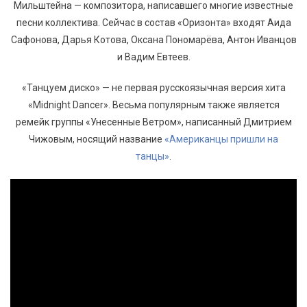
Мильштейна — композитора, написавшего многие известные
песни коллектива. Сейчас в состав «Оризонта» входят Аида
Сафонова, Дарья Котова, Оксана Пономарёва, Антон Иванцов
и Вадим Евтеев.
«Танцуем диско» — не первая русскоязычная версия хита
«Midnight Dancer». Весьма популярным также является
ремейк группы «Унесенные Ветром», написанный Дмитрием
Чижовым, носящий название
«Американцы пришли на
танцы»
.