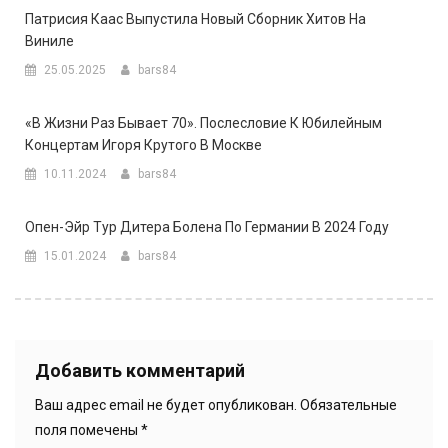
Патрисия Каас Выпустила Новый Сборник Хитов На
Виниле
25.05.2025
bars84
«В Жизни Раз Бывает 70». Послесловие К Юбилейным
Концертам Игоря Крутого В Москве
10.11.2024
bars84
Опен-Эйр Тур Дитера Болена По Германии В 2024 Году
15.01.2024
bars84
Добавить комментарий
Ваш адрес email не будет опубликован.
Обязательные
поля помечены
*