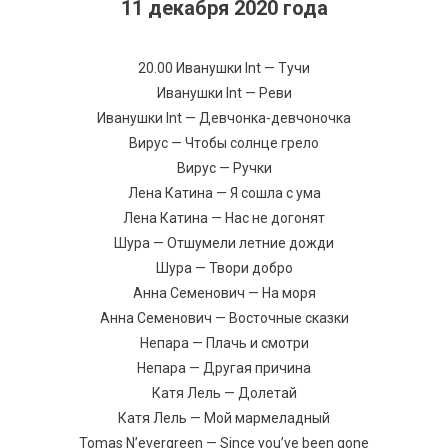
11 декабря 2020 года
20.00 Иванушки Int — Тучи
Иванушки Int — Реви
Иванушки Int — Девчонка-девчоночка
Вирус — Чтобы солнце грело
Вирус — Ручки
Лена Катина — Я сошла с ума
Лена Катина — Нас не догонят
Шура — Отшумели летние дожди
Шура — Твори добро
Анна Семенович — На моря
Анна Семенович — Восточные сказки
Непара — Плачь и смотри
Непара — Другая причина
Катя Лель — Долетай
Катя Лель — Мой мармеладный
Tomas N’evergreen — Since you’ve been gone