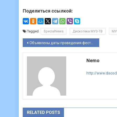
Поделиться ссылкой:
Tagged
SpecialNews
Дискотека МУЗ-ТВ
МУ
Навигация
Объявлены даты проведения фестиваля «Супердискотека 90-х Радио Рекорд»
по
Nemo
записям
http://www.discoc
RELATED POSTS