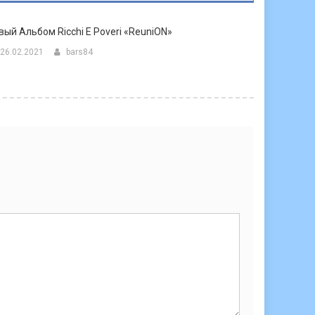
вый Альбом Ricchi E Poveri «ReuniON»
26.02.2021
bars84