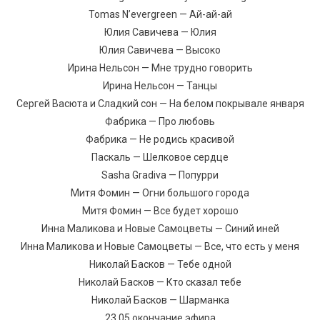
Tomas N’evergreen — Ай-ай-ай
Юлия Савичева — Юлия
Юлия Савичева — Высоко
Ирина Нельсон — Мне трудно говорить
Ирина Нельсон — Танцы
Сергей Васюта и Сладкий сон — На белом покрывале января
Фабрика — Про любовь
Фабрика — Не родись красивой
Паскаль — Шелковое сердце
Sasha Gradiva — Попурри
Митя Фомин — Огни большого города
Митя Фомин — Все будет хорошо
Инна Маликова и Новые Самоцветы — Синий иней
Инна Маликова и Новые Самоцветы — Все, что есть у меня
Николай Басков — Тебе одной
Николай Басков — Кто сказал тебе
Николай Басков — Шарманка
23.05 окончание эфира