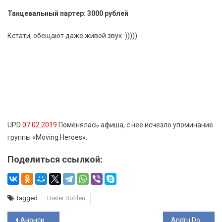
Танцевальный партер: 3000 рублей
Кстати, обещают даже живой звук :)))))
UPD
07.02.2019
Поменялась афиша, с нее исчезло упоминание
группы «Moving Heroes».
Поделиться ссылкой:
Tagged
Dieter Bohlen
Навигация
Анонсирован концерт Dieter Bohlen
Andru Donalds: «Я никогда не лгу на сцене»