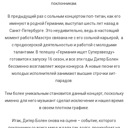
поклонникам.
В предыдущий раз с сольным концертом поп-титан, как его
именуют в родной Германии, выступал шесть лет назад в
Санкт-Петербурге. Это неудивительно, ведь в настоящий
момент работа Маэстро связана не с его сольной карьерой, а
с продюсерской деятельностью и работой с молодыми
талантами. В телешоу «Германия ищет Суперзвезду»
готовится к запуску 16 сезон, и все эти годы Дитер Болен
бессменно возглавляет жюри конкурса. А новые песни его
молодых исполнителей занимают высшие строчки хит-
парадов.
Тем более уникальным становится данный концерт, поскольку
именно для него музыкант сделал исключение и нашел время
в своем плотном графике.
Итак, Дитер Болен снова на сцене – событие, которого
поклонники со всего мира ждали так долго, произойдет на