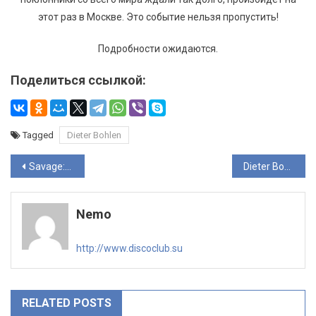
этот раз в Москве. Это событие нельзя пропустить!
Подробности ожидаются.
Поделиться ссылкой:
Tagged
Dieter Bohlen
Навигация
Savage: «В песне для меня важна прежде всего мелодия»
Dieter Bohlen выступит в Crocus City Hall 14 марта 2019
по
Nemo
записям
http://www.discoclub.su
RELATED POSTS