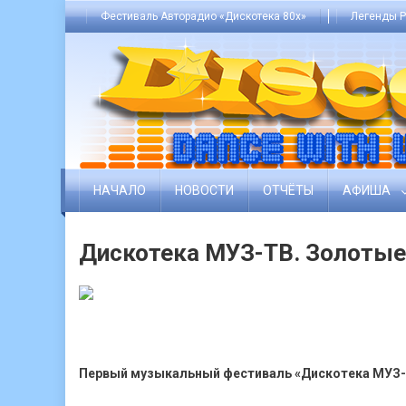
Skip
Фестиваль Авторадио «Дискотека 80х»
Легенды Р
to
content
НАЧАЛО
НОВОСТИ
ОТЧЁТЫ
АФИША
Дискотека МУЗ-ТВ. Золотые
Первый музыкальный фестиваль «Дискотека МУЗ-