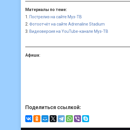
Лолита
Материалы по теме:
Лолита
1.
Пострелиз на сайте Муз-ТВ
Юрий Шатунов
2.
Фотоотчёт на сайте Adrenaline Stadium
Юрий Шатунов
3.
Видеоверсия на YouTube-канале Муз-ТВ
Юрий Шатунов
Юрий Шатунов
Юрий Шатунов
Афиша:
Юрий Шатунов
Юрий Шатунов
Данко
Данко
Анна Семенович
Hi-Fi
Hi-Fi
Поделиться ссылкой:
Hi-Fi
Наташа Королева
Наташа Королева