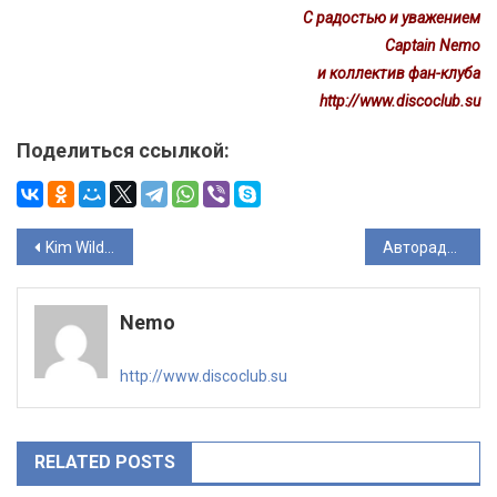
C радостью и уважением
Captain Nemo
и коллектив фан-клуба
http://www.discoclub.su
Поделиться ссылкой:
Навигация
Kim Wilde в Москве!
Авторадио — 20 лет!
по
Nemo
записям
http://www.discoclub.su
RELATED POSTS