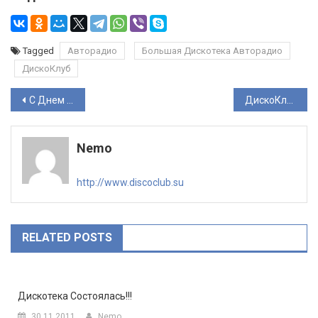
Tagged
Авторадио
Большая Дискотека Авторадио
ДискоКлуб
Навигация
С Днем Рождения, Авторадио! 33 года на радиоволне!
ДискоКлуб — 21 год в Сети!
по
Nemo
записям
http://www.discoclub.su
RELATED POSTS
Дискотека Состоялась!!!
30.11.2011
Nemo