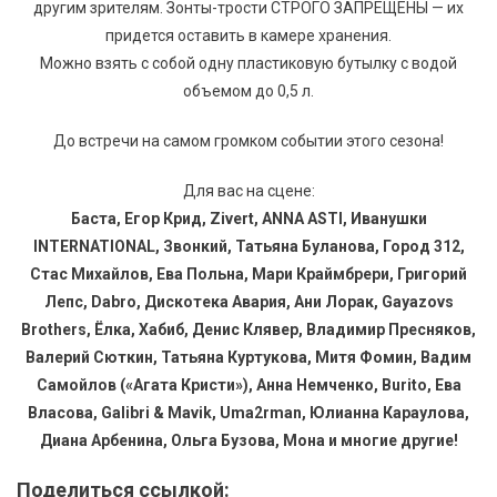
другим зрителям. Зонты-трости СТРОГО ЗАПРЕЩЕНЫ — их
придется оставить в камере хранения.
Можно взять с собой одну пластиковую бутылку с водой
объемом до 0,5 л.
До встречи на самом громком событии этого сезона!
Для вас на сцене:
Баста, Егор Крид, Zivert, ANNA ASTI, Иванушки
INTERNATIONAL, Звонкий, Татьяна Буланова, Город 312,
Стас Михайлов, Ева Польна, Мари Краймбрери, Григорий
Лепс, Dabro, Дискотека Авария, Ани Лорак, Gayazovs
Brothers, Ёлка, Хабиб, Денис Клявер, Владимир Пресняков,
Валерий Сюткин, Татьяна Куртукова, Митя Фомин, Вадим
Самойлов («Агата Кристи»), Анна Немченко, Burito, Ева
Власова, Galibri & Mavik, Uma2rman, Юлианна Караулова,
Диана Арбенина, Ольга Бузова, Мона и многие другие!
Поделиться ссылкой: