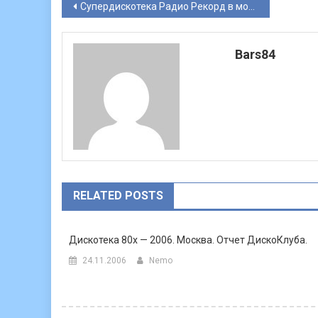
Навигация
Супердискотека Радио Рекорд в московской Live Arena!
по
Bars84
записям
RELATED POSTS
Дискотека 80х — 2006. Москва. Отчет ДискоКлуба.
24.11.2006
Nemo