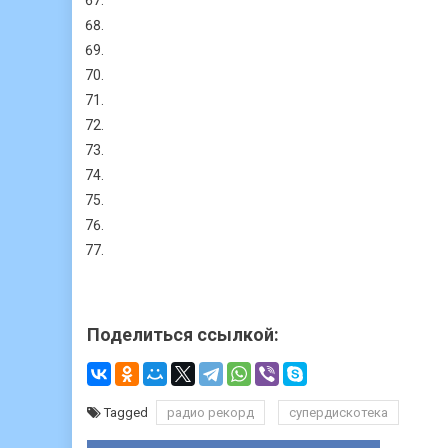
Поделиться ссылкой:
Tagged
радио рекорд
супердискотека