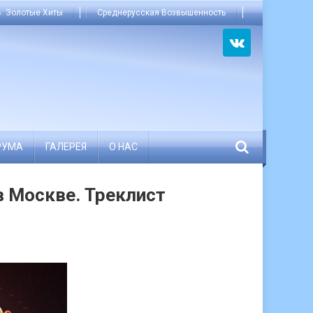
. Золотые Хиты
Среднерусская Возвышенность
РУМА
ГАЛЕРЕЯ
О НАС
в Москве. Треклист