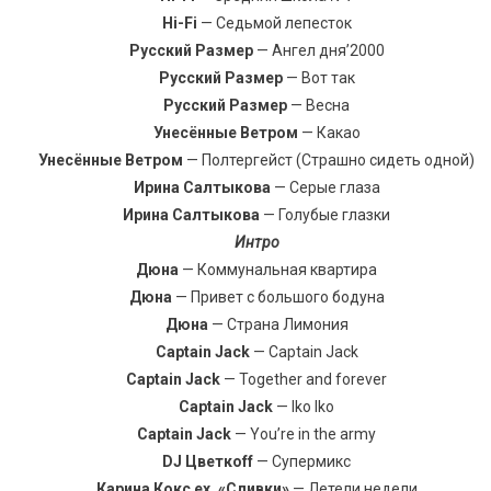
Hi-Fi
— Седьмой лепесток
Русский Размер
— Ангел дня’2000
Русский Размер
— Вот так
Русский Размер
— Весна
Унесённые Ветром
— Какао
Унесённые Ветром
— Полтергейст (Страшно сидеть одной)
Ирина Салтыкова
— Серые глаза
Ирина Салтыкова
— Голубые глазки
Интро
Дюна
— Коммунальная квартира
Дюна
— Привет с большого бодуна
Дюна
— Страна Лимония
Captain Jack
— Captain Jack
Captain Jack
— Together and forever
Captain Jack
— Iko Iko
Captain Jack
— You’re in the army
DJ Цветкоff
— Супермикс
Карина Кокс ex. «Сливки»
— Летели недели