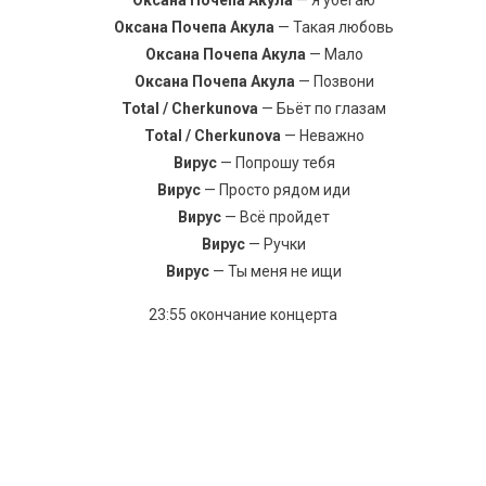
Оксана Почепа Акула
— Я убегаю
Оксана Почепа Акула
— Такая любовь
Оксана Почепа Акула
— Мало
Оксана Почепа Акула
— Позвони
Total / Cherkunova
— Бьёт по глазам
Total / Cherkunova
— Неважно
Вирус
— Попрошу тебя
Вирус
— Просто рядом иди
Вирус
— Всё пройдет
Вирус
— Ручки
Вирус
— Ты меня не ищи
23:55 окончание концерта