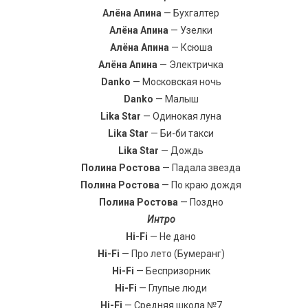
Алёна Апина
— Бухгалтер
Алёна Апина
— Узелки
Алёна Апина
— Ксюша
Алёна Апина
— Электричка
Danko
— Московская ночь
Danko
— Малыш
Lika Star
— Одинокая луна
Lika Star
— Би-би такси
Lika Star
— Дождь
Полина Ростова
— Падала звезда
Полина Ростова
— По краю дождя
Полина Ростова
— Поздно
Интро
Hi-Fi
— Не дано
Hi-Fi
— Про лето (Бумеранг)
Hi-Fi
— Беспризорник
Hi-Fi
— Глупые люди
Hi-Fi
— Средняя школа №7