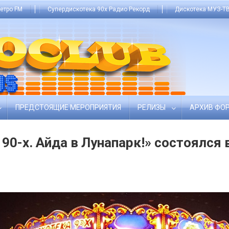
етро FM
Супердискотека 90х Радио Рекорд
Дискотека МУЗ-ТВ
ПРЕДСТОЯЩИЕ МЕРОПРИЯТИЯ
РЕЛИЗЫ
АРХИВ ФО
90-х. Айда в Лунапарк!» состоялся 