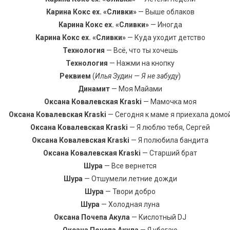
Карина Кокс ex. «Сливки»
— Выше облаков
Карина Кокс ex. «Сливки»
— Иногда
Карина Кокс ex. «Сливки»
— Куда уходит детство
Технология
— Всё, что ты хочешь
Технология
— Нажми на кнопку
Реквием
(
Илья Зудин — Я не забуду
)
Динамит
— Моя Майами
Оксана Ковалевская Kraski
— Мамочка моя
Оксана Ковалевская Kraski
— Сегодня к маме я приехала домо
Оксана Ковалевская Kraski
— Я люблю тебя, Сергей
Оксана Ковалевская Kraski
— Я полюбила бандита
Оксана Ковалевская Kraski
— Старший брат
Шура
— Все вернется
Шура
— Отшумели летние дожди
Шура
— Твори добро
Шура
— Холодная луна
Оксана Почепа Акула
— Кислотный DJ