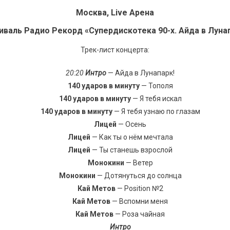
Москва, Live Арена
иваль Радио Рекорд «Супердискотека 90-х. Айда в Лунап
Трек-лист концерта:
20:20
Интро
— Айда в Лунапарк!
140 ударов в минуту
— Тополя
140 ударов в минуту
— Я тебя искал
140 ударов в минуту
— Я тебя узнаю по глазам
Лицей
— Осень
Лицей
— Как ты о нём мечтала
Лицей
— Ты станешь взрослой
Монокини
— Ветер
Монокини
— Дотянуться до солнца
Кай Метов
— Position №2
Кай Метов
— Вспомни меня
Кай Метов
— Роза чайная
Интро