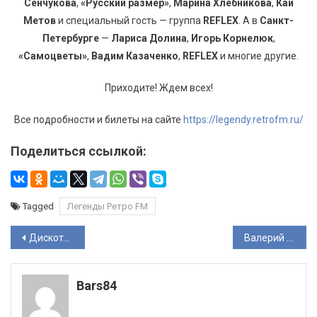
Сенчукова
,
«Русский размер»
,
Марина Хлебникова
,
Кай
Метов
и специальный гость — группа
REFLEX
. А в
Санкт-
Петербурге
—
Лариса Долина
,
Игорь Корнелюк
,
«Самоцветы»
,
Вадим Казаченко
,
REFLEX
и многие другие.
Приходите! Ждем всех!
Все подробности и билеты на сайте
https://legendy.retrofm.ru/
Поделиться ссылкой:
Tagged
Легенды Ретро FM
Навигация
Дискотека в стиле Мираж — вновь в Москве 25 декабря 2024 года!
Валерий Леонтьев вернулся на московскую сцену на юбилейном концерте Игоря Крутого
по
Bars84
записям