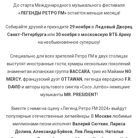
До старта Международного музыкального фестиваля
«ЛЕГЕНДЫ РЕТРО FM»
остаётся меньше месяца!
Собирайте друзей и приходите
29 ноября
в
Ледовый Дворец
Санкт-Петербурга
или
30 ноября
в
московскую ВТБ Арену
на необыкновенное супершоу!
Специально для всех зрителей Ретро FM в двух столицах
выступят иностранные гости, кумиры нескольких поколений:
знаменитая испанская группа
BACCARA
, трио из Майами
NO
MERCY
, французский дуэт
OTTAWAN
, легенда евродиско
F.R.
DAVID
и авторы культового сингла «Coco Jumbo» немецкие
музыканты
MR. PRESIDENT
!
Вместе с ними на сцену «Легенд Ретро FM 2024» выйдут
популярные отечественные хитмейкеры. В
Москве
любимые
миллионами песни исполнят
Валерий Сюткин
,
Лариса
Долина
,
Александр Буйнов
,
Лев Лещенко
,
Наталья