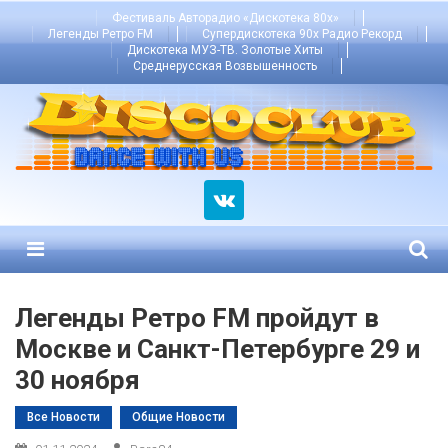
Skip
Фестиваль Авторадио «Дискотека 80х»
Легенды Ретро FM
Супердискотека 90х Радио Рекорд
to
Дискотека МУЗ-ТВ. Золотые Хиты
content
Среднерусская Возвышенность
Menu
Легенды Ретро FM пройдут в
Москве и Санкт-Петербурге 29 и
30 ноября
Все Новости
Общие Новости