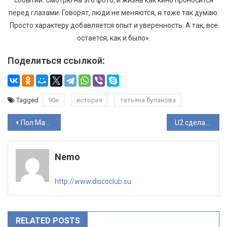
перед глазами. Говорят, люди не меняются, я тоже так думаю.
Просто характеру добавляется опыт и уверенность. А так, все
остается, как и было».
Поделиться ссылкой:
Tagged
90е
история
татьяна буланова
Навигация
Пол Маккартни и Ринго Старр записали совместный сингл
U2 сделали кавер на хит «Stairway To Heaven» группы Led Zeppelin
по
Nemo
записям
http://www.discoclub.su
RELATED POSTS