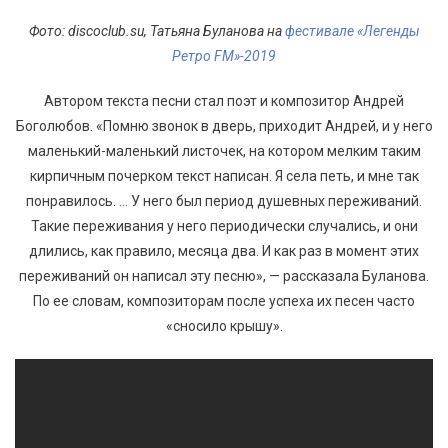
Фото: discoclub.su, Татьяна Буланова на
фестивале «Легенды
Ретро FM»-2019
Автором текста песни стал поэт и композитор Андрей
Боголюбов. «Помню звонок в дверь, приходит Андрей, и у него
маленький-маленький листочек, на котором мелким таким
кирпичным почерком текст написан. Я села петь, и мне так
понравилось. … У него был период душевных переживаний.
Такие переживания у него периодически случались, и они
длились, как правило, месяца два. И как раз в момент этих
переживаний он написал эту песню», — рассказала Буланова.
По ее словам, композиторам после успеха их песен часто
«сносило крышу».