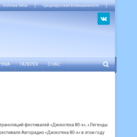
. Золотые Хиты
Среднерусская Возвышенность
РУМА
ГАЛЕРЕЯ
О НАС
трансляций фестивалей «Дискотека 80-х», «Легенды
фестиваля Авторадио «Дискотека 80-х» в этом году