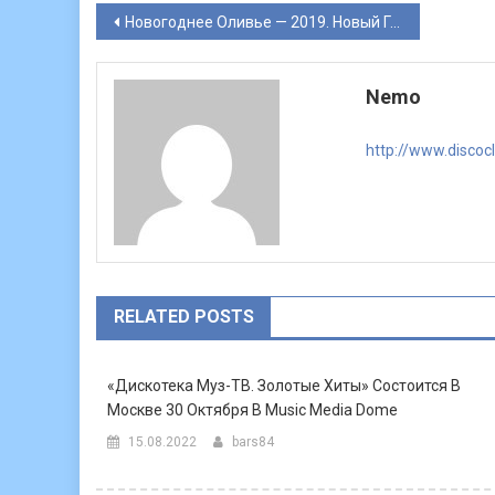
Навигация
Новогоднее Оливье — 2019. Новый Год на ТВ.
по
Nemo
записям
http://www.discoc
RELATED POSTS
«Дискотека Муз-ТВ. Золотые Хиты» Состоится В
Москве 30 Октября В Music Media Dome
15.08.2022
bars84