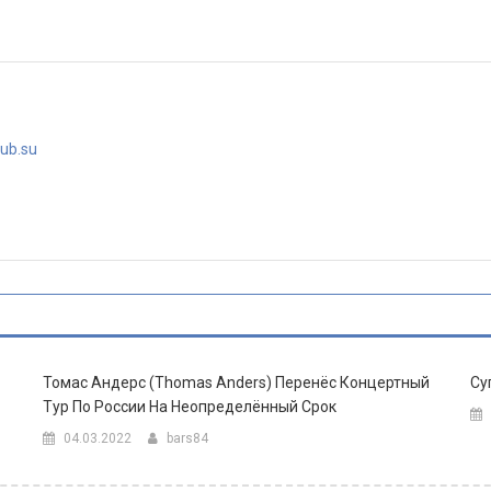
lub.su
Томас Андерс (Thomas Anders) Перенёс Концертный
Су
Тур По России На Неопределённый Срок
04.03.2022
bars84