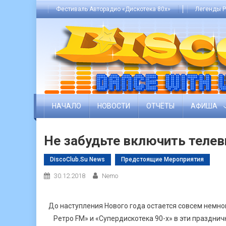
Skip
Фестиваль Авторадио «Дискотека 80х»
Легенды Р
to
content
НАЧАЛО
НОВОСТИ
ОТЧЁТЫ
АФИША
Не забудьте включить телеви
DiscoClub.su News
Предстоящие Мероприятия
30.12.2018
Nemo
До наступления Нового года остается совсем немн
Ретро FM» и «Супердискотека 90-х» в эти праздни