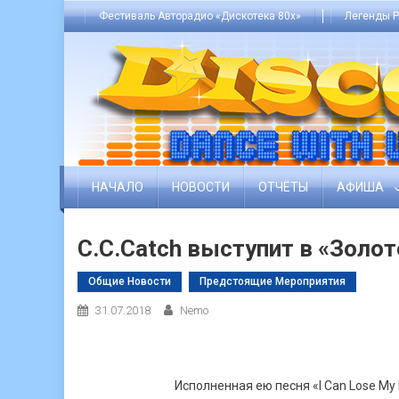
Skip
Фестиваль Авторадио «Дискотека 80х»
Легенды Р
to
content
НАЧАЛО
НОВОСТИ
ОТЧЁТЫ
АФИША
C.C.Catch выступит в «Золот
Общие Новости
Предстоящие Мероприятия
31.07.2018
Nemo
Исполненная ею песня «I Can Lose My