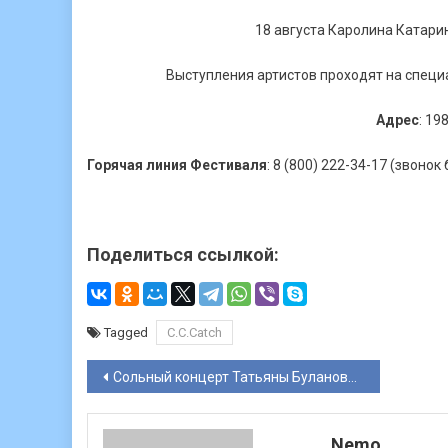
18 августа Каролина Катари
Выступления артистов проходят на специ
Адрес
: 19
Горячая линия Фестиваля
: 8 (800) 222-34-17 (звоно
Поделиться ссылкой:
Tagged
C.C.Catch
Навигация
Сольный концерт Татьяны Булановой прошел в «Золотом городе» 28 июля 2018
по
Nemo