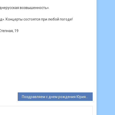
еднерусская возвышенность».
». Концерты состоятся при любой погоде!
Степная, 19
Поздравляем с днем рождения Юрия Костина