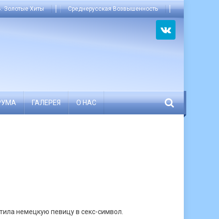
. Золотые Хиты
Среднерусская Возвышенность
РУМА
ГАЛЕРЕЯ
О НАС
атила немецкую певицу в секс-символ.