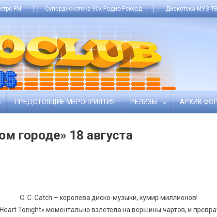
етро FM
Супердискотека 90х Радио Рекорд
Дискотека МУЗ-ТВ
ПРЕДСТОЯЩИЕ МЕРОПРИЯТИЯ
РЕЛИЗЫ
АРХИВ ФО
ом городе» 18 августа
C. C. Catch – королева диско-музыки, кумир миллионов!
 Heart Tonight» моментально взлетела на вершины чартов, и превр