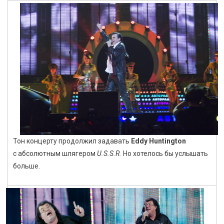
Тон концерту продолжил задавать
Eddy Huntington
с абсолютным шлягером
U.S.S.R.
Но хотелось бы услышать
больше.