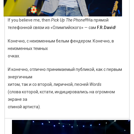
If you believe me, then
Pick Up The Phone
!!!На прямой
телефонной связи из «Олимпийского» — сам
F.R.David
!
Конечно, с неизменным белым фендером. Конечно, в
неизменных темных
очках.
И конечно, отлично принимаемый публикой, как с первым
энергичным
хитом, так и со второй, лиричной, песней
Words
(
слова которой, кстати, индицировались на огромном
экране за
спиной артиста).